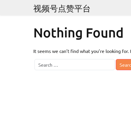
Skip
视频号点赞平台
to
content
Nothing Found
It seems we can’t find what you’re looking for.