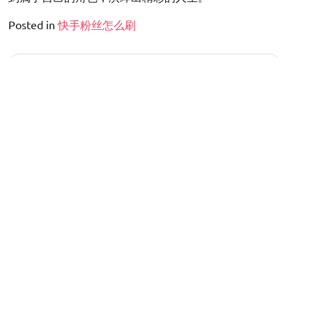
Posted in
快手粉丝怎么刷
文
千川投短视频可以涨粉-短视频投放助力粉丝增长
章
导
小红书别人看粉丝怎么看-粉丝视角：他人如何看小红
书？
航
2026 年 8 月
一
二
三
四
五
六
日
1
2
3
4
5
6
7
8
9
10
11
12
13
14
15
16