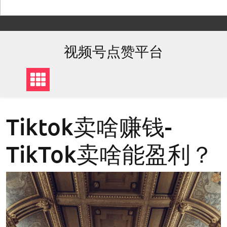
Skip
to
content
视频号点赞平台
Tiktok卖啥赚钱-
TikTok卖啥能盈利？