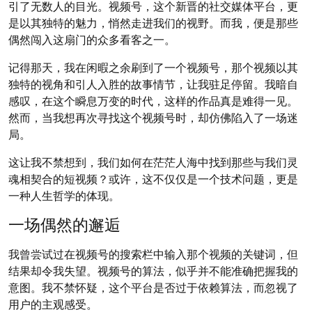
引了无数人的目光。视频号，这个新晋的社交媒体平台，更
是以其独特的魅力，悄然走进我们的视野。而我，便是那些
偶然闯入这扇门的众多看客之一。
记得那天，我在闲暇之余刷到了一个视频号，那个视频以其
独特的视角和引人入胜的故事情节，让我驻足停留。我暗自
感叹，在这个瞬息万变的时代，这样的作品真是难得一见。
然而，当我想再次寻找这个视频号时，却仿佛陷入了一场迷
局。
这让我不禁想到，我们如何在茫茫人海中找到那些与我们灵
魂相契合的短视频？或许，这不仅仅是一个技术问题，更是
一种人生哲学的体现。
一场偶然的邂逅
我曾尝试过在视频号的搜索栏中输入那个视频的关键词，但
结果却令我失望。视频号的算法，似乎并不能准确把握我的
意图。我不禁怀疑，这个平台是否过于依赖算法，而忽视了
用户的主观感受。