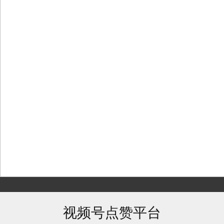
Skip
to
content
视频号点赞平台