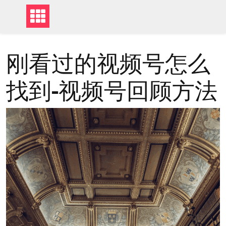
刚看过的视频号怎么
找到-视频号回顾方法