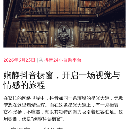
Posted
Posted
2026年6月25日
|
抖音24小自助平台
on
on
娴静抖音橱窗，开启一场视觉与
情感的旅程
在繁忙的网络世界中，抖音如同一条璀璨的星光大道，无数
梦想在这里熠熠生辉。而在这条星光大道上，有一扇橱窗，
它不张扬，不喧嚣，却以其独特的魅力吸引着过客驻足。这
扇橱窗，便是“娴静抖音橱窗”。