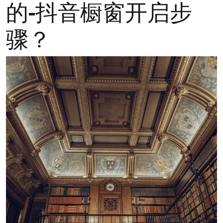
的-抖音橱窗开启步
骤？