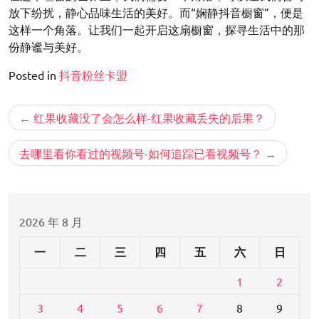
放下纷扰，静心品味生活的美好。而“娴静抖音橱窗”，便是
这样一个角落。让我们一起开启这扇橱窗，探寻生活中的那
份静谧与美好。
Posted in
抖音粉丝卡盟
文
红果收藏没了会怎么样-红果收藏丢失的后果？
章
导
去哪里看你看过的视频号-如何追踪已看视频号？
航
2026 年 8 月
一
二
三
四
五
六
日
1
2
3
4
5
6
7
8
9