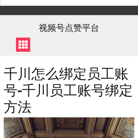
Skip
to
content
视频号点赞平台
千川怎么绑定员工账
号-千川员工账号绑定
方法