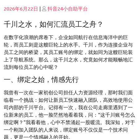
Posted
Posted
2026年6月22日
|
抖音24小自助平台
on
on
千川之水，如何汇流员工之舟？
在数字化浪潮的席卷下，企业如同航行在信息海洋中的巨
轮，而员工则是这艘巨轮上的水手。千川，作为连接企业与
员工之间的桥梁，其员工账号的绑定，就如同为这艘巨轮装
上了导航系统。那么，这千川之水，究竟如何才能顺畅地汇
流到每位员工的心中呢？
一、绑定之始，情感先行
我曾有一次在一家初创公司担任人力资源经理，那时我们面
临着一个挑战：如何让新员工快速融入团队，高效地使用公
司内部的千川平台。记得有一次，我在公司走廊里遇到了一
位新来的员工，他一脸茫然地看着我，问：“这千川账号怎么
绑定啊？”我看着他，心中不禁涌起一股暖流。我深知，对于
一个刚加入团队的人来说，绑定账号不仅仅是一个技术问
题，更是一个情感融入的开始。