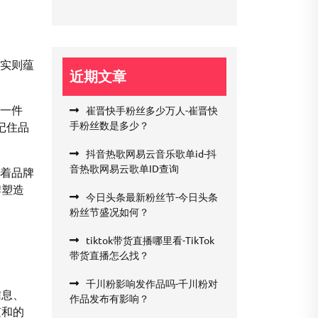
，实则蕴
近期文章
的一件
崔晋快手粉丝多少万人-崔晋快
手粉丝数是多少？
记住品
抖音热歌网易云音乐歌单id-抖
音热歌网易云歌单ID查询
表着品牌
牌塑造
今日头条最新粉丝节-今日头条
粉丝节盛况如何？
tiktok带货直播哪里看-TikTok
带货直播怎么找？
千川粉影响发作品吗-千川粉对
信息、
作品发布有影响？
随和的