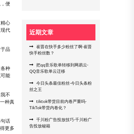
累，便
过精心
次现代
近期文章
崔晋在快手多少粉丝了啊-崔晋
对于品
快手粉丝数？
把qq音乐歌单转移到网易云-
过各种
QQ音乐歌单云迁移
就可能
今日头条最佳粉丝-今日头条粉
丝之王
让我不
立一种真
tiktok带货目前内卷严重吗-
TikTok带货内卷化？
千川粉广告投放技巧-千川粉广
那句话
告投放秘籍
赢得更多