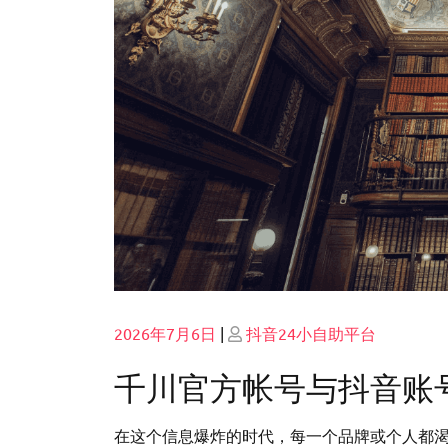
Posted
Posted
2026年7月6日
|
抖音24小自助平台
on
on
千川官方帐号与抖音账
在这个信息爆炸的时代，每一个品牌或个人都