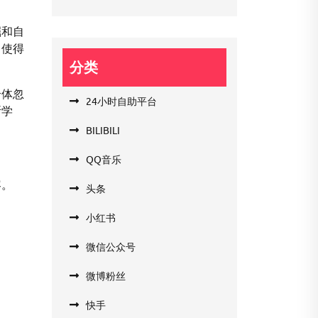
掘和自
，使得
分类
个体忽
24小时自助平台
断学
BILIBILI
QQ音乐
容。
头条
小红书
微信公众号
微博粉丝
快手