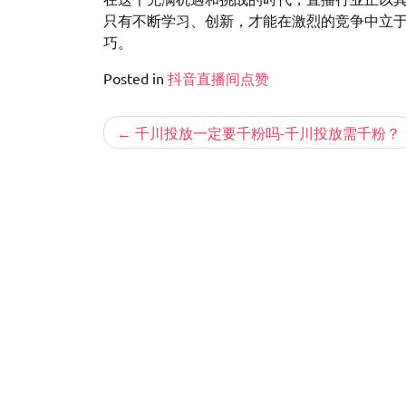
只有不断学习、创新，才能在激烈的竞争中立
巧。
Posted in
抖音直播间点赞
文
千川投放一定要千粉吗-千川投放需千粉？
章
导
航