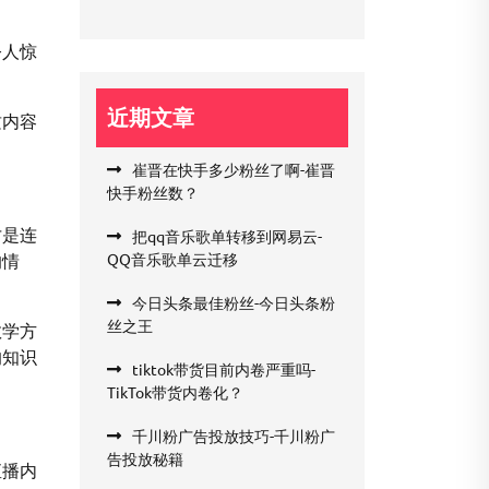
令人惊
近期文章
质内容
崔晋在快手多少粉丝了啊-崔晋
快手粉丝数？
才是连
把qq音乐歌单转移到网易云-
的情
QQ音乐歌单云迁移
今日头条最佳粉丝-今日头条粉
丝之王
教学方
的知识
tiktok带货目前内卷严重吗-
TikTok带货内卷化？
千川粉广告投放技巧-千川粉广
告投放秘籍
直播内