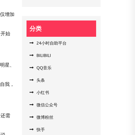
不仅增加
分类
一开始
24小时自助平台
BILIBILI
仿明星、
QQ音乐
。
头条
破自我，
小红书
微信公众号
播还需
微博粉丝
快手
来说，