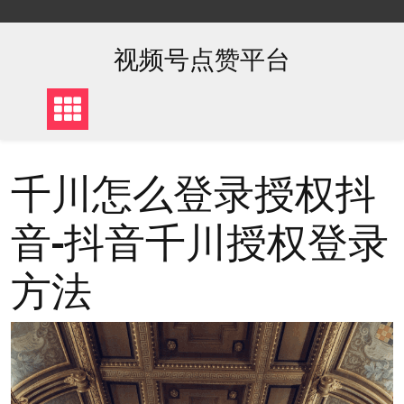
Skip
to
content
视频号点赞平台
千川怎么登录授权抖
音-抖音千川授权登录
方法