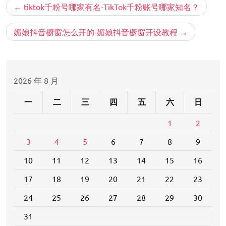
文
tiktok千粉号哪家有名-TikTok千粉账号哪家知名？
章
导
媚娘抖音橱窗怎么开的-媚娘抖音橱窗开设教程
航
2026 年 8 月
一
二
三
四
五
六
日
1
2
3
4
5
6
7
8
9
10
11
12
13
14
15
16
17
18
19
20
21
22
23
24
25
26
27
28
29
30
31