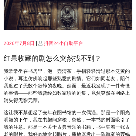
Posted
Posted
2026年7月8日
|
抖音24小自助平台
on
on
红果收藏的剧怎么突然找不到？
我常常坐在书房里，泡一壶清茶，手指轻轻滑过那本泛黄的
小说，耳边仿佛响起那些熟悉的剧情。它们如同老友，陪伴
我度过了无数个寂静的夜晚。然而，最近我发现了一件奇怪
的事情——那些我曾经如数家珍的剧集，竟然突然在网络上
消失得无影无踪。
这让我不禁想起了去年在图书馆的一次偶遇。那是一个阳光
明媚的下午，我在书架间穿梭，突然，一本书的封面吸引了
我的注意。那是一本关于古典音乐的书籍，书中夹着一张古
老的唱片。我好奇地拿起唱片，播放器发出一阵微弱的轰鸣