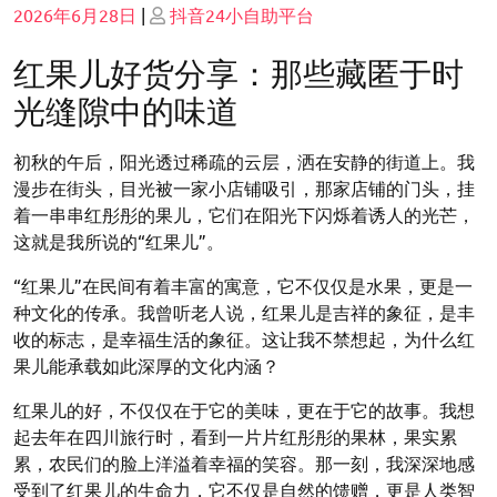
Posted
Posted
2026年6月28日
|
抖音24小自助平台
on
on
红果儿好货分享：那些藏匿于时
光缝隙中的味道
初秋的午后，阳光透过稀疏的云层，洒在安静的街道上。我
漫步在街头，目光被一家小店铺吸引，那家店铺的门头，挂
着一串串红彤彤的果儿，它们在阳光下闪烁着诱人的光芒，
这就是我所说的“红果儿”。
“红果儿”在民间有着丰富的寓意，它不仅仅是水果，更是一
种文化的传承。我曾听老人说，红果儿是吉祥的象征，是丰
收的标志，是幸福生活的象征。这让我不禁想起，为什么红
果儿能承载如此深厚的文化内涵？
红果儿的好，不仅仅在于它的美味，更在于它的故事。我想
起去年在四川旅行时，看到一片片红彤彤的果林，果实累
累，农民们的脸上洋溢着幸福的笑容。那一刻，我深深地感
受到了红果儿的生命力，它不仅是自然的馈赠，更是人类智