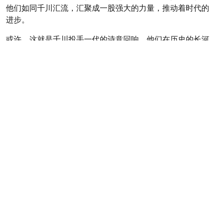
他们如同千川汇流，汇聚成一股强大的力量，推动着时代的
进步。
或许，这就是千川投手一代的诗意回响。他们在历史的长河
中，留下了自己的足迹，也为我们展示了未来的可能。在这
个充满挑战与机遇的时代，让我们携手共进，传承与创新，
共创美好未来。
Posted in
巨量千川粉丝购买
文
千川怎么给一个新号涨粉-新号千川涨粉技巧
章
导
如何0粉丝赚钱快手-快手0粉如何赚钱？
航
2026 年 8 月
一
二
三
四
五
六
日