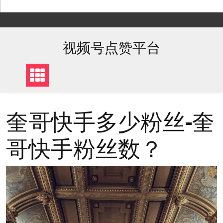
Skip
to
content
视频号点赞平台
奎哥快手多少粉丝-奎
哥快手粉丝数？