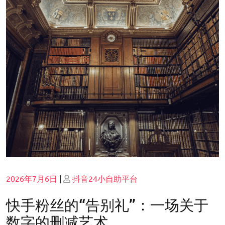
Posted
Posted
2026年7月6日
|
抖音24小自助平台
on
on
快手粉丝的“告别礼”：一场关于
数字的删减艺术