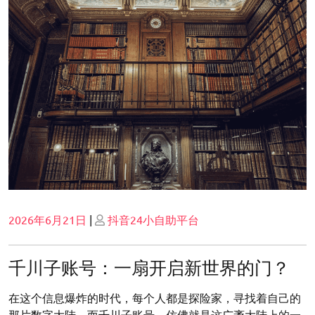
Posted
Posted
2026年6月21日
|
抖音24小自助平台
on
on
千川子账号：一扇开启新世界的门？
在这个信息爆炸的时代，每个人都是探险家，寻找着自己的
那片数字大陆。而千川子账号，仿佛就是这广袤大陆上的一