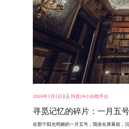
Posted
Posted
2026年7月2日
|
抖音24小自助平台
on
on
寻觅记忆的碎片：一月五
在那个阳光明媚的一月五号，我坐在屏幕前，