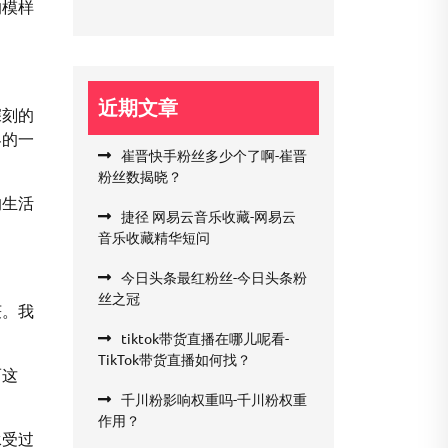
的模样
近期文章
深刻的
界的一
崔晋快手粉丝多少个了啊-崔晋
粉丝数揭晓？
的生活
捷径 网易云音乐收藏-网易云
音乐收藏精华短问
今日头条最红粉丝-今日头条粉
丝之冠
获。我
tiktok带货直播在哪儿呢看-
TikTok带货直播如何找？
而这
千川粉影响权重吗-千川粉权重
作用？
承受过