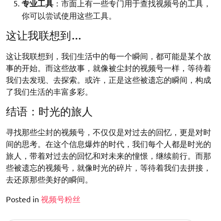
专业工具
：市面上有一些专门用于查找视频号的工具，
你可以尝试使用这些工具。
这让我联想到…
这让我联想到，我们生活中的每一个瞬间，都可能是某个故
事的开始。而这些故事，就像被尘封的视频号一样，等待着
我们去发现、去探索。或许，正是这些被遗忘的瞬间，构成
了我们生活的丰富多彩。
结语：时光的旅人
寻找那些尘封的视频号，不仅仅是对过去的回忆，更是对时
间的思考。在这个信息爆炸的时代，我们每个人都是时光的
旅人，带着对过去的回忆和对未来的憧憬，继续前行。而那
些被遗忘的视频号，就像时光的碎片，等待着我们去拼接，
去还原那些美好的瞬间。
Posted in
视频号粉丝