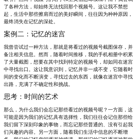
了各种方法，却始终无法找回那个视频号。这让我不禁想
起，生活中那些擦肩而过的美好瞬间，往往因为种种原因，
最终消失在记忆的深处。
案例二：记忆的迷宫
我曾尝试过一种方法，那就是将看过的视频号截图保存，并
备注相关信息。然而，随着时间推移，我的手机相册中积累
了大量截图，想要在其中找到特定的视频号，却如同在迷宫
中寻找出口。这让我意识到，记忆并非一成不变，它随着时
间的变化而不断演变，寻找过去的东西，就像在迷宫中寻找
出路，充满了不确定性和挑战。
思考：时间的艺术
那么，为什么我们会忘记那些看过的视频号呢？一方面，这
可能是因为我们的记忆具有选择性，我们往往会记住那些给
我们留下深刻印象的事物，而忘记那些普通的、没有引起我
们兴趣的内容。另一方面，随着我们生活中信息的不断增