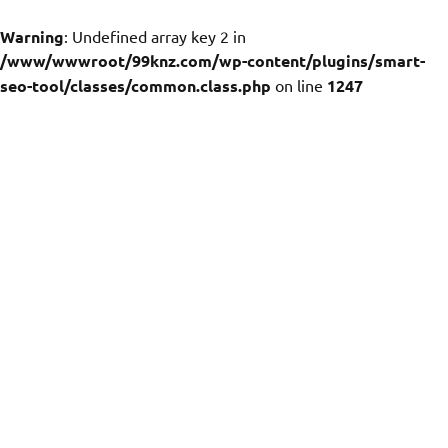
Warning
: Undefined array key 2 in
/www/wwwroot/99knz.com/wp-content/plugins/smart-
seo-tool/classes/common.class.php
on line
1247