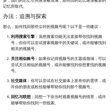
多，我们的记忆空间逐渐被填满，那些旧的记忆逐渐被新的
记忆所取代。
办法：追溯与探索
那么，如何找回那些尘封的视频号呢？以下是一些建议：
利用搜索引擎
：虽然搜索功能无法直接帮你找到视频
号，但你可以尝试搜索视频中的关键词，或许能够找到
相关的视频号。
关注相似账号
：如果你记得视频号的主题或领域，可以
尝试关注相似的视频号，或许能够找到你想要找的视频
号。
社交媒体
：你可以尝试在社交媒体上发布你的需求，或
许你的朋友或粉丝能够帮助你找到那个视频号。
回忆与联想
：回想一下你当时观看视频号的情景，或许
能够帮助你找到一些线索。