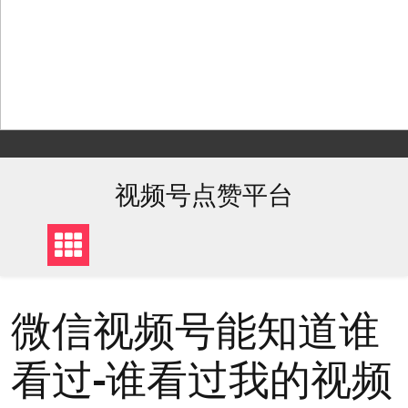
Skip
to
content
视频号点赞平台
微信视频号能知道谁
看过-谁看过我的视频