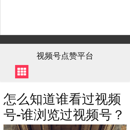
Skip
to
content
视频号点赞平台
怎么知道谁看过视频
号-谁浏览过视频号？