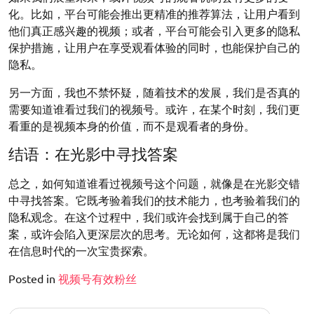
化。比如，平台可能会推出更精准的推荐算法，让用户看到
他们真正感兴趣的视频；或者，平台可能会引入更多的隐私
保护措施，让用户在享受观看体验的同时，也能保护自己的
隐私。
另一方面，我也不禁怀疑，随着技术的发展，我们是否真的
需要知道谁看过我们的视频号。或许，在某个时刻，我们更
看重的是视频本身的价值，而不是观看者的身份。
结语：在光影中寻找答案
总之，如何知道谁看过视频号这个问题，就像是在光影交错
中寻找答案。它既考验着我们的技术能力，也考验着我们的
隐私观念。在这个过程中，我们或许会找到属于自己的答
案，或许会陷入更深层次的思考。无论如何，这都将是我们
在信息时代的一次宝贵探索。
Posted in
视频号有效粉丝