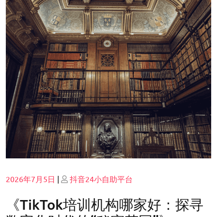
Posted
Posted
2026年7月5日
|
抖音24小自助平台
on
on
《TikTok培训机构哪家好：探寻