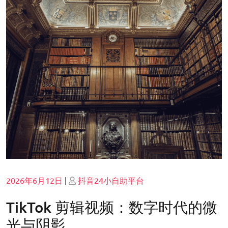
Posted
Posted
2026年6月12日
|
抖音24小自助平台
on
on
TikTok 剪辑视频：数字时代的微
光与阴影