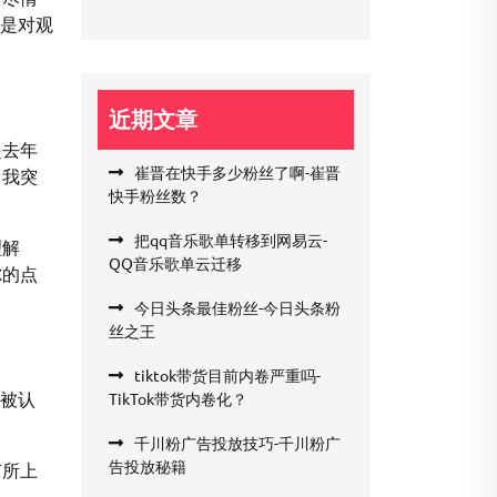
仅是对观
近期文章
起去年
崔晋在快手多少粉丝了啊-崔晋
，我突
快手粉丝数？
把qq音乐歌单转移到网易云-
理解
QQ音乐歌单云迁移
尔的点
今日头条最佳粉丝-今日头条粉
丝之王
tiktok带货目前内卷严重吗-
，被认
TikTok带货内卷化？
千川粉广告投放技巧-千川粉广
告投放秘籍
有所上