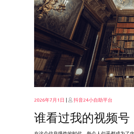
Posted
Posted
2026年7月1日
|
抖音24小自助平台
on
on
谁看过我的视频号
在这个信息爆炸的时代，每个人似乎都成为了