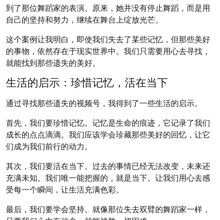
到了那位舞蹈家的表演。原来，她并没有停止舞蹈，而是用
自己的坚持和努力，继续在舞台上绽放光芒。
这个案例让我明白，即使我们失去了某些记忆，但那些美好
的事物，依然存在于现实世界中。我们只需要用心去寻找，
就能找到那些遗失的美好。
生活的启示：珍惜记忆，活在当下
通过寻找那些遗失的视频号，我得到了一些生活的启示。
首先，我们要珍惜记忆。记忆是生命的痕迹，它记录了我们
成长的点点滴滴。我们应该学会珍藏那些美好的回忆，让它
们成为我们前行的动力。
其次，我们要活在当下。过去的事情已经无法改变，未来还
充满未知。我们唯一能把握的，就是当下。让我们用心去感
受每一个瞬间，让生活充满色彩。
最后，我们要学会坚持。就像那位失去双臂的舞蹈家一样，