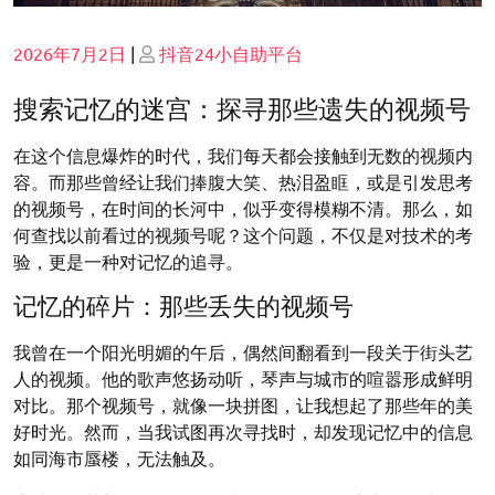
Posted
Posted
2026年7月2日
|
抖音24小自助平台
on
on
搜索记忆的迷宫：探寻那些遗失的视频号
在这个信息爆炸的时代，我们每天都会接触到无数的视频内
容。而那些曾经让我们捧腹大笑、热泪盈眶，或是引发思考
的视频号，在时间的长河中，似乎变得模糊不清。那么，如
何查找以前看过的视频号呢？这个问题，不仅是对技术的考
验，更是一种对记忆的追寻。
记忆的碎片：那些丢失的视频号
我曾在一个阳光明媚的午后，偶然间翻看到一段关于街头艺
人的视频。他的歌声悠扬动听，琴声与城市的喧嚣形成鲜明
对比。那个视频号，就像一块拼图，让我想起了那些年的美
好时光。然而，当我试图再次寻找时，却发现记忆中的信息
如同海市蜃楼，无法触及。