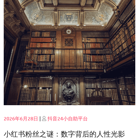
Posted
Posted
2026年6月28日
|
抖音24小自助平台
on
on
小红书粉丝之谜：数字背后的人性光影