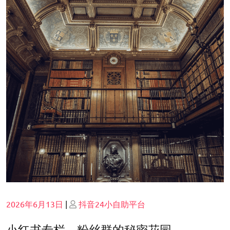
Posted
Posted
2026年6月13日
|
抖音24小自助平台
on
on
小红书专栏，粉丝群的秘密花园