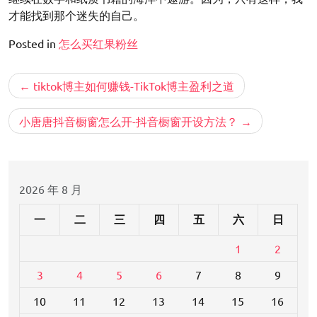
才能找到那个迷失的自己。
Posted in
怎么买红果粉丝
文
tiktok博主如何赚钱-TikTok博主盈利之道
章
导
小唐唐抖音橱窗怎么开-抖音橱窗开设方法？
航
2026 年 8 月
一
二
三
四
五
六
日
1
2
3
4
5
6
7
8
9
10
11
12
13
14
15
16