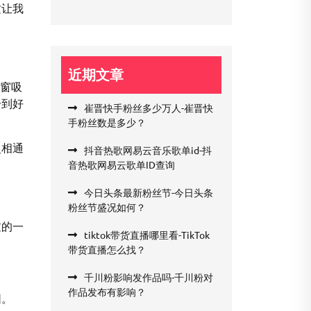
这让我
近期文章
橱窗吸
恰到好
崔晋快手粉丝多少万人-崔晋快
手粉丝数是多少？
灵相通
抖音热歌网易云音乐歌单id-抖
音热歌网易云歌单ID查询
今日头条最新粉丝节-今日头条
粉丝节盛况如何？
过的一
tiktok带货直播哪里看-TikTok
带货直播怎么找？
千川粉影响发作品吗-千川粉对
作品发布有影响？
围。