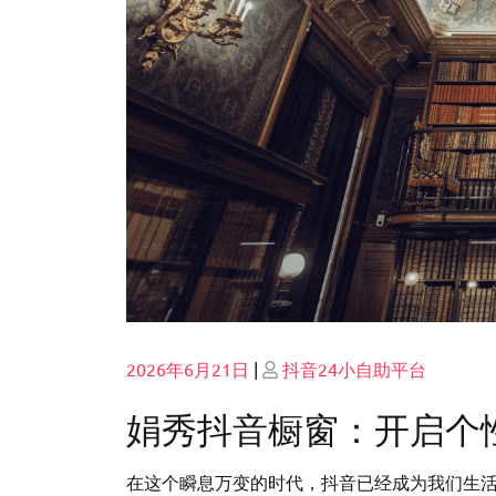
Posted
Posted
2026年6月21日
|
抖音24小自助平台
on
on
娟秀抖音橱窗：开启个
在这个瞬息万变的时代，抖音已经成为我们生