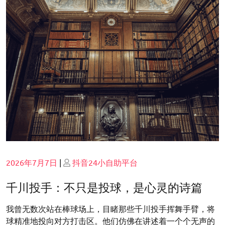
Posted
Posted
2026年7月7日
|
抖音24小自助平台
on
on
千川投手：不只是投球，是心灵的诗篇
我曾无数次站在棒球场上，目睹那些千川投手挥舞手臂，将
球精准地投向对方打击区。他们仿佛在讲述着一个个无声的