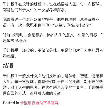
千川投手在投球的过程中，也在感悟着人生。每一次投球，
都是他们对于人生的一次思考和探索。
我曾看过一位名叫赵敏的投手，他在投球时，总是沉思不
语。有一次，我忍不住问他：“赵敏，你在想什么？”
“我在投球时，会想很多，比如人生的意义，生活的目标。”
赵敏淡淡地说。
千川投手一般投的，不仅仅是球，更是他们对于人生的思考
和感悟。
结语
千川投手一般投什么？他们投出的，是信念、智慧、情感和
人生。每一次投球，都是他们对于自己的挑战，对于球的热
爱，对于人生的思考。在这个瞬息万变的世界里，千川投手
用自己的方式，诠释着人生的真谛。
Posted in
卡盟最低自助下单官网