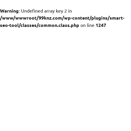
Warning
: Undefined array key 2 in
/www/wwwroot/99knz.com/wp-content/plugins/smart-
seo-tool/classes/common.class.php
on line
1247