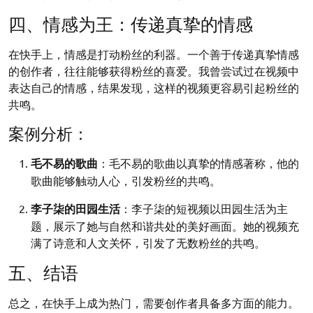
四、情感为王：传递真挚的情感
在快手上，情感是打动粉丝的利器。一个善于传递真挚情感
的创作者，往往能够获得粉丝的喜爱。我曾尝试过在视频中
表达自己的情感，结果发现，这样的视频更容易引起粉丝的
共鸣。
案例分析：
毛不易的歌曲
：毛不易的歌曲以真挚的情感著称，他的
歌曲能够触动人心，引发粉丝的共鸣。
李子柒的田园生活
：李子柒的短视频以田园生活为主
题，展示了她与自然和谐共处的美好画面。她的视频充
满了诗意和人文关怀，引发了无数粉丝的共鸣。
五、结语
总之，在快手上成为热门，需要创作者具备多方面的能力。