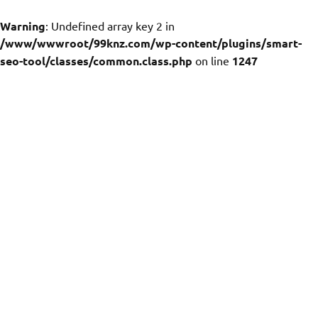
Warning
: Undefined array key 2 in
/www/wwwroot/99knz.com/wp-content/plugins/smart-
seo-tool/classes/common.class.php
on line
1247