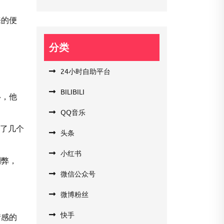
来的便
分类
24小时自助平台
BILIBILI
移，他
QQ音乐
荐了几个
头条
小红书
利弊，
微信公众号
微博粉丝
快手
情感的