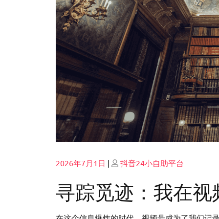
Posted
Posted
2026年7月1日
|
抖音24小自助平台
on
on
寻踪觅迹：我在视
在这个信息爆炸的时代，视频号成为了我们记