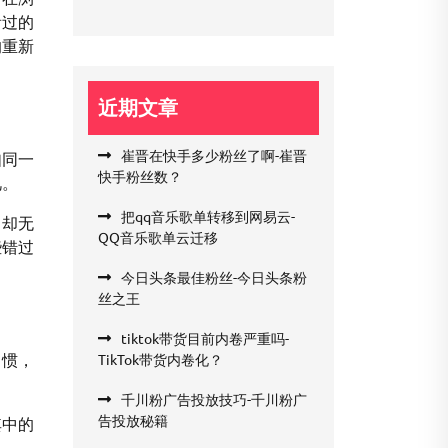
看过的
的重新
近期文章
崔晋在快手多少粉丝了啊-崔晋
如同一
快手粉丝数？
觅。
把qq音乐歌单转移到网易云-
，却无
QQ音乐歌单云迁移
些错过
今日头条最佳粉丝-今日头条粉
丝之王
tiktok带货目前内卷严重吗-
习惯，
TikTok带货内卷化？
千川粉广告投放技巧-千川粉广
告投放秘籍
其中的