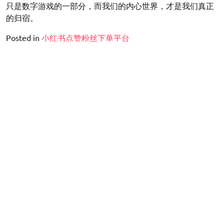
只是数字游戏的一部分，而我们的内心世界，才是我们真正
的归宿。
Posted in
小红书点赞粉丝下单平台
文
周游记快手粉丝有多少人-周游记粉丝数是多少？
章
导
tiktok加独立站赚钱吗-TikTok+独立站，能赚钱吗？
航
2026 年 8 月
一
二
三
四
五
六
日
1
2
3
4
5
6
7
8
9
10
11
12
13
14
15
16