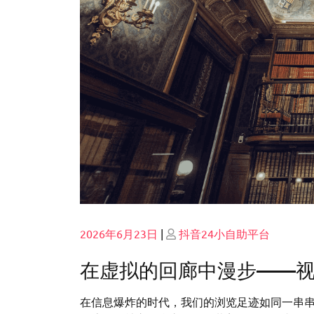
Posted
Posted
2026年6月23日
|
抖音24小自助平台
on
on
在虚拟的回廊中漫步——
在信息爆炸的时代，我们的浏览足迹如同一串