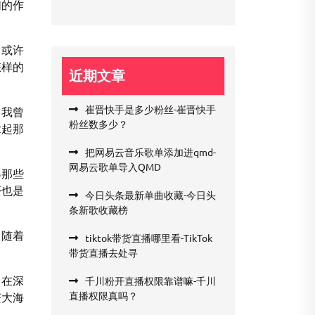
们的作
，或许
怎样的
近期文章
崔晋快手是多少粉丝-崔晋快手
。我曾
粉丝数多少？
拿起那
把网易云音乐歌单添加进qmd-
网易云歌单导入QMD
得那些
否也是
今日头条最新单曲收藏-今日头
条新歌收藏榜
，随着
tiktok带货直播哪里看-TikTok
带货直播去处寻
曾在深
千川粉开直播权限靠谱嘛-千川
直播权限真吗？
茫大海