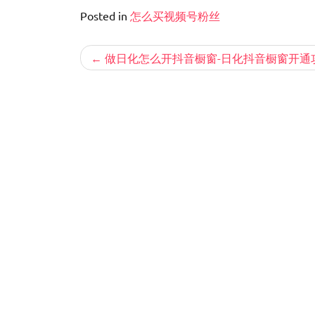
Posted in
怎么买视频号粉丝
文
做日化怎么开抖音橱窗-日化抖音橱窗开通
章
导
航