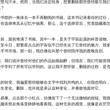
智慧与汗水。然而，当我们决定转身，想要删除那些曾经吸引我
战？
图书馆的一角抹去一本不再翻阅的书籍。这本书记录着你的过往
，你选择将其从记忆中抽离。那么，这个选择背后，究竟隐藏着
桌前，面前堆满了书籍。其中一本，是关于宇宙起源的科普读物
时至今日，那繁星点点的宇宙似乎已经失去了它曾经的魅力。我
二手书市场。那一刻，我仿佛在向那个曾经陪伴我的夜晚告别。
别。我们或许曾经对他们的作品如痴如醉，但现在，我们可能觉
从中学到了所有可以学到的。这让我不禁怀疑，删除的过程，是
境的转变。我偏爱那些能够在文字中找到共鸣的人，但我也明白
发生变化。删除，也许就是承认这种变化，并勇敢地面对它。
非易事。点击那个小红点，仿佛按下了一个无法撤销的按钮。我
视频依然在角落里静静地看着我。这种无奈的感觉，就像是在茫